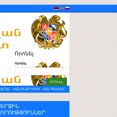
Որոնել
Որոնել
ԴԱՐԱՆ
ԿԱՆՈՆԱՐԿՈՒՄ
ՀԱՆԴԵՍՆԵՐ
ՎԵՐՋԻՆ
ՆՈՐՈՒԹՅՈՒՆՆԵՐ