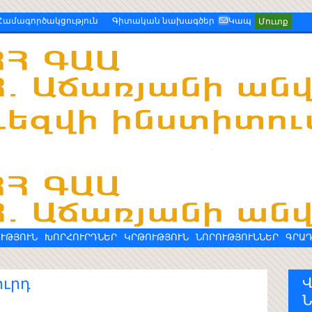
Համագործակցություն
Գիտական նախագծեր
Կապ
Մուտք
ՒԹՅՈՒՆ
ԽՈՐՀՈՒՐԴՆԵՐ
ԿՐԹՈՒԹՅՈՒՆ
ՆՈՐՈՒԹՅՈՒՆՆԵՐ
ԳՐԱ
ւրդ