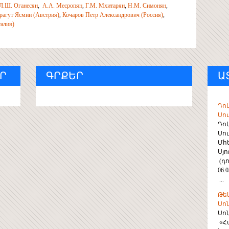
Л.Ш. Оганесян
,
А.А. Месро­п­­ян
,
Г.М. Мхитарян
,
Н.М. Симонян
,
рагут Ясмин (Австрия)
,
Кочаров Петр Александрович (Россия)
,
алия)
Ր
ԳՐՔԵՐ
Ա
Դո
Սու
Դո
Սու
Մհ
Սյ
(դո
06.0
...
Թե
Սո
Սո
«Հ