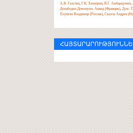
А.В. Галстян
,
Г.К. Хачатрян
,
В.Г. Амбарцумян
,
Донабедян-Демопулос Анаид (Фран­ция)
,
Дум- Т
Плунгян Владимир (Россия)
,
Скалла Андреа (Ит
ՀԱՅՏԱՐԱՐՈՒԹՅՈՒՆՆԵ