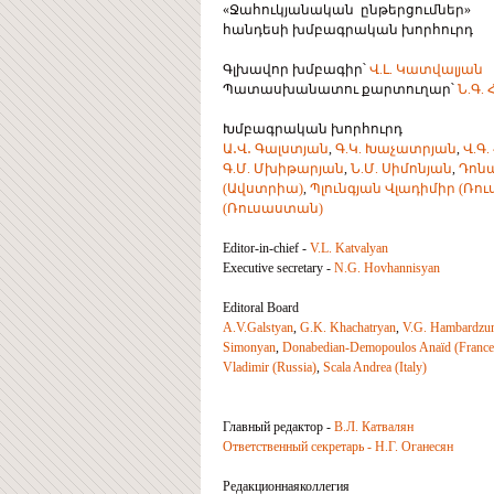
«Ջահուկյանական ընթերցումներ»
հանդեսի խմբագրական խորհուրդ
Գլխավոր խմբագիր՝
Վ.Լ. Կատվալյան
Պատասխանատու քարտուղար՝
Ն.Գ.
Խմբագրական խորհուրդ
Ա․Վ․ Գալստյան
,
Գ.Կ. Խաչատրյան
,
Վ.Գ
Գ.Մ. Մխիթարյան
,
Ն.Մ. Սիմոնյան
,
Դոն
(Ավստրիա)
,
Պլունգ­յան Վլադիմիր (Ռ
(Ռուսաստան)
Editor-in-chief -
V.L. Katvalyan
Executive secretary -
N.G. Hovhannisyan
Editoral Board
A.V.Galstyan
,
G.K. Khachatryan
,
V.G. Hambardzu
Simonyan
,
Donabedian-Demopoulos Anaïd (France
Vladimir (Russia)
,
Scala Andrea (Italy)
Главный редактор -
В.Л. Катвалян
Ответственный секретарь - Н.Г. Оганесян
Редакционнаяколлегия