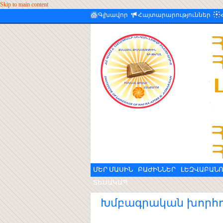
Skip to main content
Գլխավոր
Հայտարարություններ
ՄԵՐ ՄԱՍԻՆ
ԲԱԺԻՆՆԵՐ
ԼԵԶՎԱԲԱՆՈ
ՏԵՍԱԿԱՊ
Խմբագրական խորհո