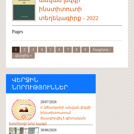
ինստիտուտի
տեղեկագիրք - 2022
Pages
1
2
3
4
5
6
7
8
9
հաջորդ ›
վերջին »
ՎԵՐՋԻՆ
ՆՈՐՈՒԹՅՈՒՆՆԵՐ
20/07/2026
Հ.Աճառյանի անվան լեզվի
ինստիտուտում
ձևավորվել է գիտական
խորհրդի նոր կազմ
30/06/2026