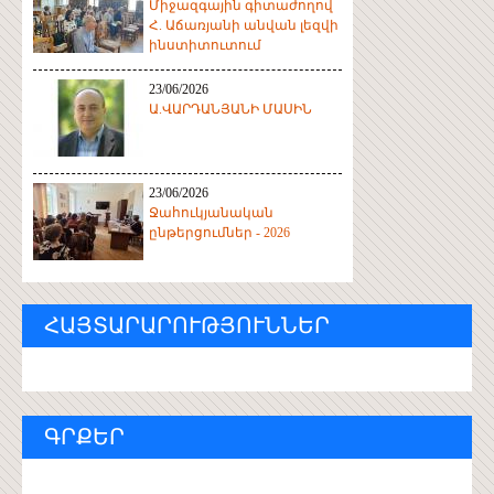
Միջազգային գիտաժողով
Հ. Աճառյանի անվան լեզվի
ինստիտուտում
23/06/2026
Ա.ՎԱՐԴԱՆՅԱՆԻ ՄԱՍԻՆ
23/06/2026
Ջահուկյանական
ընթերցումներ - 2026
ՀԱՅՏԱՐԱՐՈՒԹՅՈՒՆՆԵՐ
ԳՐՔԵՐ