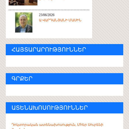
23/06/2026
Ա.ՎԱՐԴԱՆՅԱՆԻ ՄԱՍԻՆ
ՀԱՅՏԱՐԱՐՈՒԹՅՈՒՆՆԵՐ
ԳՐՔԵՐ
ԱՏԵՆԱԽՈՍՈՒԹՅՈՒՆՆԵՐ
Դոկտորական ատենախոսություն, Մհեր Սուրենի