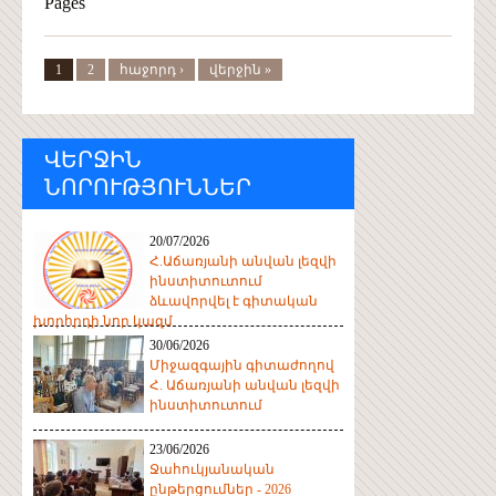
Pages
1
2
հաջորդ ›
վերջին »
ՎԵՐՋԻՆ
ՆՈՐՈՒԹՅՈՒՆՆԵՐ
20/07/2026
Հ.Աճառյանի անվան լեզվի
ինստիտուտում
ձևավորվել է գիտական
խորհրդի նոր կազմ
30/06/2026
Միջազգային գիտաժողով
Հ. Աճառյանի անվան լեզվի
ինստիտուտում
23/06/2026
Ջահուկյանական
ընթերցումներ - 2026