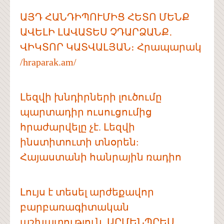
ԱՅԴ ՀԱՆԴԻՊՈՒՄԻՑ ՀԵՏՈ ՄԵՆՔ
ԱՎԵԼԻ ԼԱՎԱՏԵՍ ՉԴԱՐՁԱՆՔ․
ՎԻԿՏՈՐ ԿԱՏՎԱԼՅԱՆ։ Հրապարակ
/hraparak.am/
Լեզվի խնդիրների լուծումը
պարտադիր ուսուցումից
հրաժարվելը չէ. Լեզվի
ինստիտուտի տնօրեն:
Հայաստանի հանրային ռադիո
Լույս է տեսել արժեքավոր
բարբառագիտական
աշխատություն, ԱՐՄԵՆՊՐԵՍ