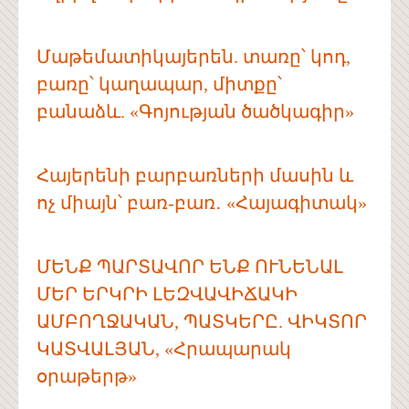
Մաթեմատիկայերեն. տառը՝ կոդ,
բառը՝ կաղապար, միտքը՝
բանաձև. «Գոյության ծածկագիր»
Հայերենի բարբառների մասին և
ոչ միայն՝ բառ-բառ․ «Հայագիտակ»
ՄԵՆՔ ՊԱՐՏԱՎՈՐ ԵՆՔ ՈՒՆԵՆԱԼ
ՄԵՐ ԵՐԿՐԻ ԼԵԶՎԱՎԻՃԱԿԻ
ԱՄԲՈՂՋԱԿԱՆ, ՊԱՏԿԵՐԸ. ՎԻԿՏՈՐ
ԿԱՏՎԱԼՅԱՆ, «Հրապարակ
օրաթերթ»