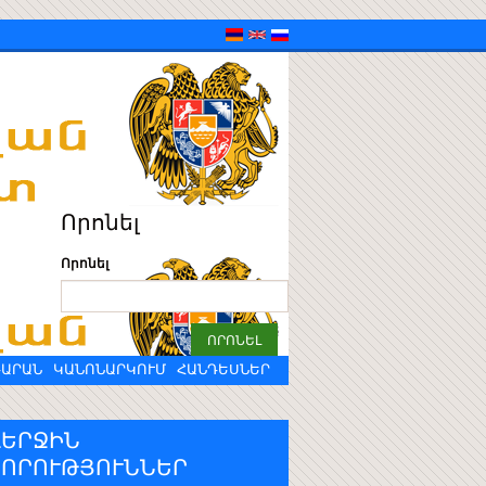
Որոնել
Որոնել
ԴԱՐԱՆ
ԿԱՆՈՆԱՐԿՈՒՄ
ՀԱՆԴԵՍՆԵՐ
ՎԵՐՋԻՆ
ՆՈՐՈՒԹՅՈՒՆՆԵՐ