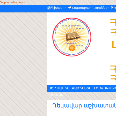
Skip to main content
Գլխավոր
Հայտարարություններ
ՄԵՐ ՄԱՍԻՆ
ԲԱԺԻՆՆԵՐ
ԼԵԶՎԱԲԱՆՈ
ՏԵՍԱԿԱՊ
Ղեկավար աշխատա