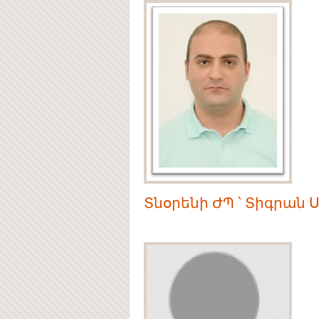
Տնօրենի ԺՊ ՝ Տիգրան 