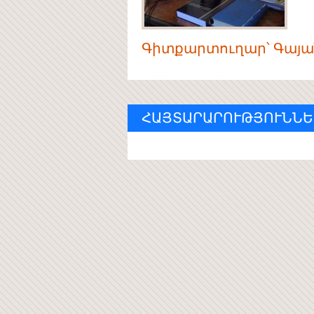
Գիտքարտուղար՝ Գայա
ՀԱՅՏԱՐԱՐՈՒԹՅՈՒՆՆԵ