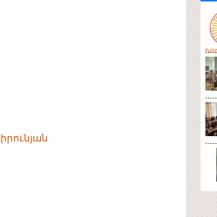
խոր
Սիրունյան