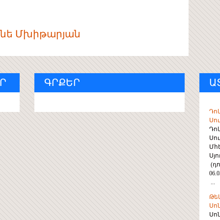
նե Մխիթարյան
Ր
ԳՐՔԵՐ
Ա
Դո
Սու
Դո
Սու
Մհ
Սյ
(դո
06.0
...
Թե
Սո
Սո