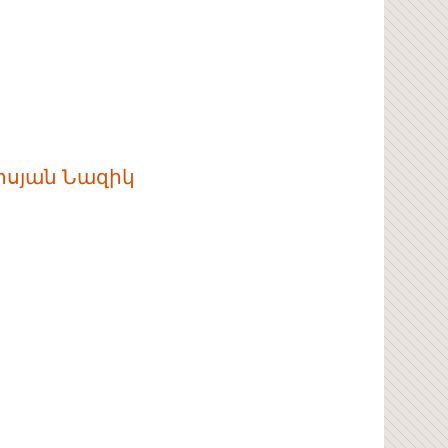
իսյան Նազիկ