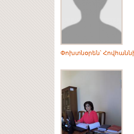
Փոխտնօրեն՝ Հովհանն