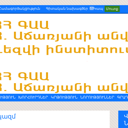
Համագործակցություն
Գիտական նախագծեր
Կապ
Մուտք
ՒԹՅՈՒՆ
ԽՈՐՀՈՒՐԴՆԵՐ
ԿՐԹՈՒԹՅՈՒՆ
ՆՈՐՈՒԹՅՈՒՆՆԵՐ
ԳՐԱ
կազմ