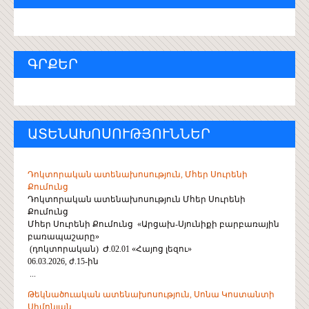
ԳՐՔԵՐ
ԱՏԵՆԱԽՈՍՈՒԹՅՈՒՆՆԵՐ
Դոկտորական ատենախոսություն, Մհեր Սուրենի
Քումունց
Դոկտորական ատենախոսություն Մհեր Սուրենի
Քումունց
Մհեր Սուրենի Քումունց «Արցախ-Սյունիքի բարբառային
բառապաշարը»
(դոկտորական) Ժ.02.01 «Հայոց լեզու»
06.03.2026, ժ.15-ին
...
Թեկնածուական ատենախոսություն, Սոնա Կոստանտի
Սիմոնյան