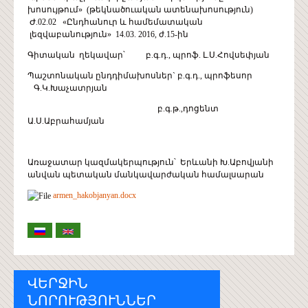
խոսույթում» (թեկնածուական ատենախոսություն)
Ժ.02.02 «Ընդհանուր և համեմատական
լեզվաբանություն» 14.03. 2016, ժ.15-ին
Գիտական ղեկավար՝ բ.գ.դ., պրոֆ. Լ.Ս.Հովսեփյան
Պաշտոնական ընդդիմախոսներ` բ.գ.դ., պրոֆեսոր
Գ.Կ.Խաչատրյան
բ.գ.թ.,դոցենտ
Ա.Ս.Աբրահամյան
Առաջատար կազմակերպություն՝ Երևանի Խ.Աբովյանի
անվան պետական մանկավարժական համալսարան
armen_hakobjanyan.docx
ՎԵՐՋԻՆ
ՆՈՐՈՒԹՅՈՒՆՆԵՐ