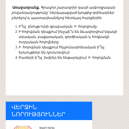
Առաջադրանք.
Գրավոր շարադրիր դասի ամբողջական
բովանդակությունը՝ ներկայացված նյութից օրինակներ
բերելով և պատասխանելով հետևյալ հարցերին.
Ի՞նչ բնույթ ունի գրաբարյան Ի հոլովումը:
Ի հոլովման դեպքում ինչպե՞ս են ձևավորվում եզակի
տրական, բացառական, գործիական և հոգնակի
ուղղական հոլովները:
Ի հոլովման դեպքում հնչյունափոխական ի՞նչ
երևույթներ են դրսևորվում:
Բառերի ի՞նչ խմբեր են ենթարկվում Ի հոլովման:
ՎԵՐՋԻՆ
ՆՈՐՈՒԹՅՈՒՆՆԵՐ
20/07/2026