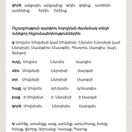
գործ.
արքայիւ արքայիւք գոյիւ գոյիւք ատենիւ
ատենիւք հրէիւ հրէիւք
Ուշադրություն դարձրու հոլովման ժամանակ տեղի
ունեցող հնչյունափոխություններին:
գ/
Մովսէս /Մովսեսի կամ Մովսիսի/, Ներսէս /Ներսեսի կամ
Ներսիսի/, Մատթէոս /Մատթէի/, Պետրոս, Սարգիս, Վաչէ,
Գրիգոր
ուղղ.
Մովսէս Ներսէս Սարգիս
սեռ.
Մովսեսի Ներսիսի Սարգսի
տր.
Մովսեսի Ներսիսի Սարգսի
հայց.
/զ/ Մովսէս /զ/Ներսէս /զ/Սարգիս
բաց.
ի Մովսեսէ ի Ներսիսէ ի Սարգսէ
գործ.
Մովսեսիւ Ներսիսիւ Սարգսիւ
դ/
անէծք, առանցք, ասք, արևելք, արևմուտք, խօսք,
հմայք, ցնորք, Աղուանք, Կասպք, Պարսք