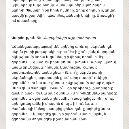
կփնտրենք և կգտնենք: Ճանապարհին կմոլորվի և
կկորչի: Պատվի՛ր քո հորն ու մորը: Զորք ժողովի՛ր, գունդ
կազմի՛ր, շարժվի՛ր գնա՛ Քուշանների երկիրը: Մոռացի՛ր
իմ ասածները:
Վարժություն 50.
Թարգմանիր աշխարհաբար.
Նմանեցաւ արքայութիւնն երկնից առն, որ սերմանիցէ
սերմն բարի յագարակի իւրում: Եւ ի քուն լինել մարդկան
եկն թշնամի նորա և ցանեաց ի վերայ որոմն ի մէջ
ցորենոյն և գնաց: Եւ իբրև բուսաւ խոտն և արար պտուղ,
ապա երևեցաւ և որոմնն: Մատուցեալ ծառայք
տանուտեառնն ասեն ցնա. <Տէր, ո՞չ սերմն բարի
սերմանեցեր յագարակին քում, արդ ուստի՞ ունիցի
զորոմնն>: Եւ նա ասէ ցնոսա. <Այր թշնամի արար զայն>:
Ասեն ցնա ծառայքն. <Կամի՞ս զի երթիցուք, քաղեսցուք
զայն ի բաց>: Եւ նա ասէ ցնոսա. <Մի՛. Գուցէ մինչ քաղիցէք
զորոմնն և զցորեանն ընդ նմին ի բաց խլիցէք: Թոյլ տուք
երկոցունց աճել ի միասին մինչև ի հունձս, և ի
ժամանակի հնձոց ասացից ցհնձողսն. քաղեցէք նախ
զորոմնդ, և կապեցէք զայդ ի խրձունս առ ի յայրել, և
զցորեանն ժողովեցէք ի շտեմարանս իմ>: