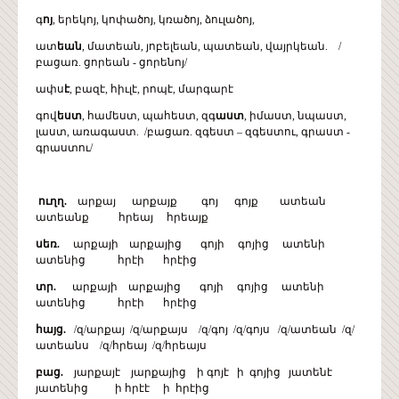
գ
ոյ
, երեկոյ, կոփածոյ, կռածոյ, ձուլածոյ,
ատ
եան
, մատեան, յոբելեան, պատեան, վայրկեան. /
բացառ. ցորեան - ցորենոյ/
ափս
է
, բազէ, հիւլէ, րոպէ, մարգարէ
գով
եստ
, համեստ, պահեստ, զգ
աստ
, իմաստ, նպաստ,
լաստ, առագաստ. /բացառ. զգեստ – զգեստու, գրաստ -
գրաստու/
ուղղ.
արքայ արքայք գոյ գոյք ատեան
ատեանք հրեայ հրեայք
սեռ.
արքայի արքայից գոյի գոյից ատենի
ատենից հրէի հրէից
տր.
արքայի արքայից գոյի գոյից ատենի
ատենից հրէի հրէից
հայց.
/զ/արքայ /զ/արքայս /զ/գոյ /զ/գոյս /զ/ատեան /զ/
ատեանս /զ/հրեայ /զ/հրեայս
բաց.
յարքայէ յարքայից ի գոյէ ի գոյից յատենէ
յատենից ի հրէէ ի հրէից