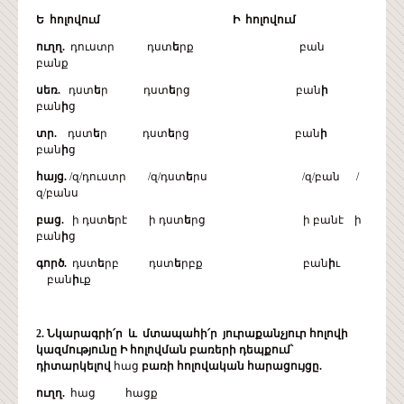
Ե հոլովում Ի հոլովում
ուղղ.
դուստր դստ
ե
րք բան
բանք
սեռ.
դստ
ե
ր դստ
ե
րց բան
ի
բան
ի
ց
տր.
դստ
ե
ր դստ
ե
րց բան
ի
բան
ի
ց
հայց.
/զ/դուստր /զ/դստ
ե
րս /զ/բան /
զ/բանս
բաց.
ի դստ
ե
րէ ի դստ
ե
րց ի բանէ ի
բան
ի
ց
գործ.
դստ
ե
րբ դստ
ե
րբք բան
ի
ւ
բան
ի
ւք
2. Նկարագրի՛ր և մտապահի՛ր յուրաքանչյուր հոլովի
կազմությունը Ի հոլովման բառերի դեպքում՝
դիտարկելով
հաց
բառի հոլովական հարացույցը.
ուղղ.
հաց հացք