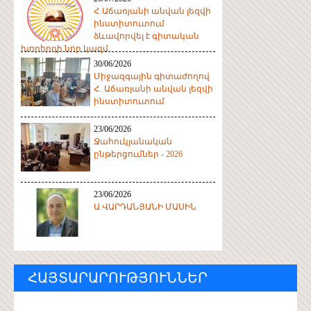
Հ.Աճառյանի անվան լեզվի
ինստիտուտում
ձևավորվել է գիտական
խորհրդի նոր կազմ
30/06/2026
Միջազգային գիտաժողով
Հ. Աճառյանի անվան լեզվի
ինստիտուտում
23/06/2026
Ջահուկյանական
ընթերցումներ - 2026
23/06/2026
Ա.ՎԱՐԴԱՆՅԱՆԻ ՄԱՍԻՆ
ՀԱՅՏԱՐԱՐՈՒԹՅՈՒՆՆԵՐ