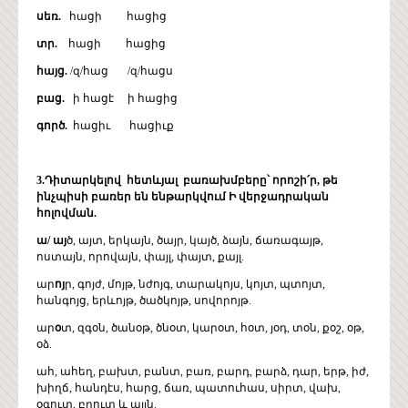
սեռ.
հացի հացից
տր.
հացի հացից
հայց.
/զ/հաց /զ/հացս
բաց.
ի հացէ ի հացից
գործ.
հացիւ հացիւք
3.Դիտարկելով հետևյալ բառախմբերը՝ որոշի՛ր, թե
ինչպիսի բառեր են ենթարկվում Ի վերջադրական
հոլովման.
ա/ այ
ծ, այտ, երկայն, ծայր, կայծ, ձայն, ճառագայթ,
ոստայն, որովայն, փայլ, փայտ, քայլ.
ար
ոյ
ր, գոյժ, մոյթ, նժոյգ, տարակոյս, կոյտ, պտոյտ,
հանգոյց, երևոյթ, ծածկոյթ, սովորոյթ.
ար
օ
տ, զգօն, ծանօթ, ծնօտ, կարօտ, հօտ, յօդ, տօն, քօշ, օթ,
օձ.
ահ, ահեղ, բախտ, բանտ, բառ, բարդ, բարձ, դար, երթ, իժ,
խիղճ, հանդէս, հարց, ճառ, պատուհաս, սիրտ, վախ,
օգուտ, բրուտ և այլն.