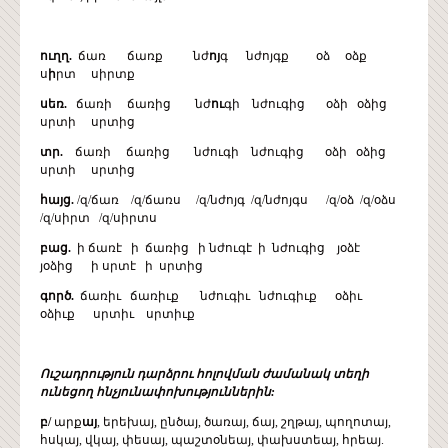
ուղղ.
ճառ ճառք նժ
ոյ
գ նժոյգք օձ օձք
ս
ի
րտ սիրտք
սեռ.
ճառի ճառից նժ
ու
գի նժուգից օձի օձից
սրտի սրտից
տր.
ճառի ճառից նժուգի նժուգից օձի օձից
սրտի սրտից
հայց.
/զ/ճառ /զ/ճառս /զ/նժոյգ /զ/նժոյգս /զ/օձ /զ/օձս
/զ/սիրտ /զ/սիրտս
բաց.
ի ճառէ ի ճառից ի նժուգէ ի նժուգից յօձէ
յօձից ի սրտէ ի սրտից
գործ.
ճառիւ ճառիւք նժուգիւ նժուգիւք օձիւ
օձիւք սրտիւ սրտիւք
Ուշադրություն դարձրու հոլովման ժամանակ տեղի
ունեցող հնչյունափոխություններին:
բ/
արք
այ
, երեխայ, ընծայ, ծառայ, ճայ, շղթայ, պողոտայ,
հսկայ, վկայ, փեսայ, պաշտօնեայ, փախստեայ, հրեայ.