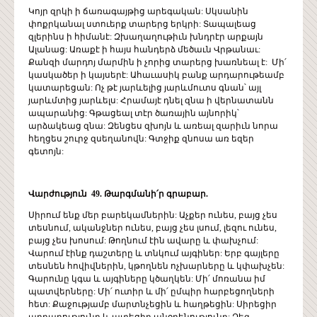
Կոյր զրկի ի ճառագայթից արեգական: Սկսանին
փոքրկանալ ստուերք տարերց երկրի: Տապալեաց
զլերինս ի հիմանէ: Զխաղաղութիւն խնդրէր արքայն
Ալանաց: Առաքէ ի հայս հանդերձ մեծաւն Վրթանաւ:
Քանզի մարդոյ մարմին ի չորից տարերց խառնեալ է: Մի՛
կասկածեր ի կայսերէ: Ահաւասիկ բանք արդարութեամբ
կատարեցան: Ոչ թէ յարևելից յարևմուտս գնան՝ այլ
յարևմտից յարևելս: Հրամայէ դնել զնա ի վերնատանն
ապարանից: Գթացեալ տէր ծառային այնորիկ՝
արձակեաց զնա: Զենցես զխոյն և առեալ զարիւն նորա
հեղցես շուրջ զսեղանովն: Գտջիք զնոսա առ եզեր
գետոյն:
Վարժություն 49. Թարգմանի՛ր գրաբար.
Սիրում ենք մեր բարեկամներին: Աչքեր ունես, բայց չես
տեսնում, ականջներ ունես, բայց չես լսում, լեզու ունես,
բայց չես խոսում: Թողնում էին ավարը և փախչում:
Վարում էինք դաշտերը և տնկում այգիներ: Երբ գայլերը
տեսնեն հովիվներին, կթողնեն ոչխարները և կփախչեն:
Գարունը կգա և այգիները կծաղկեն: Մի՛ մոռանա իմ
պատվերները: Մի՛ ուտիր և մի՛ ըմպիր հարբեցողների
հետ: Քաջությամբ մարտնչեցին և հաղթեցին: Սիրեցիր
արդարությունը և ատեցիր անօրենությունը: Ձեզ