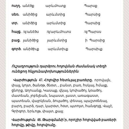
ուղղ.
անէծք արևմուտք Պարսք
սեռ.
անիծից արևմտից Պարսից
տր.
անիծից արևմտից Պարսից
հայց.
/զ/անէծս /զ/արևմուտս /զ/Պարսս
բաց.
յանիծից յարևմտից ի Պարսից
գործ.
անիծիւք արևմտիւք Պարսիւք
Ուշադրություն դարձրու հոլովման ժամանակ տեղի
ունեցող հնչյունափոխություններին:
Վարժություն 47. Հոլովիր հետևյալ բառերը.
որովայն,
փայլ, կոյտ, ծանօթ, ծնօտ, , բանտ, բառ, հսկայ, հմայք,
ցնորք, Աղուանք, Կասպք, վկայ, կոփածոյ, կռածոյ,
մատեան, յոբելեան, նպաստ, լաստ, առագաստ,
պատեան, վայրկեան, ձուլածոյ, փեսայ, պաշտօնեայ,
բարդ, բարձ, դար, կարօտ, հօտ, պտոյտ, հանգոյց, Վաչէ,
Գրիգոր, երևոյթ, փայտ, քայլ:
Վարժություն 48. Թարգմանի՛ր, որոշիր հոլովված բառերի
հոլովը, թիվը, հոլովումը.