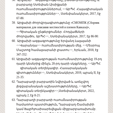
բարբառը Ստեփան Լիսիցյանի
ուսումնասիրություններում, <<ԱրՊՀ .Հայագիտական
ուսումնասիրություններ>>, Ստեփանակերտ, 2017, էջ
67-86:
Արցախի ժողովրդագիտությունը «СМОМПК (Сборник
материалов для описания местностей и племен Кавказа)»,
<<Գիտական ընթերցումներ. Հոդվածների
ժողովածու. ԱրՊՀ>>, Ստեփանակերտ, 2017, էջ 86-90:
Արցախի ազգագրությունը Երվանդ Լալայանի
<<Վարանդա>> ուսումնասիրության մեջ, <<Մեսրոպ
Մաշտոց համալսարանի լրատու>>, Երևան, 2018, էջ
347-352:
Արցախի ազգագրության ուսումնասիրությունը 19-րդ
դարի կեսերից մինչև 20-րդ դարի սկզբները, <<ԱրՊՀ
գիտական տեղեկագիր. Հասարակական
գիտություններ>>, Ստեփանակերտ, 2019, պրակ II, էջ
21-35:
Ղարաբաղի բարբառին նվիրված և առնչվող
լեզվաբանական աշխատությունները, <<ԱրՊՀ
գիտական տեղեկագիր>>,Ստեփանակերտ, 2022,
պրակ 2, էջ 8-21:
Ղարաբաղի բարբառի ուսումնասիրության
համառոտ պատմություն
,
Ղարաբաղ-Շամախիի
կամ ծայրհյուսիսարեվելյան միջբարբառախումբ.