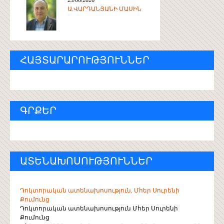
Ա.ՎԱՐԴԱՆՅԱՆԻ ՄԱՍԻՆ
ՀԱՅՏԱՐԱՐՈՒԹՅՈՒՆՆԵՐ
ԳՐՔԵՐ
ԱՏԵՆԱԽՈՍՈՒԹՅՈՒՆՆԵՐ
Դոկտորական ատենախոսություն, Մհեր Սուրենի
Քումունց
Դոկտորական ատենախոսություն Մհեր Սուրենի
Քումունց