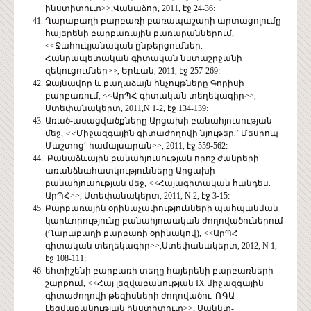
ինստիտուտ>>,Վանաձոր, 2011, էջ 24-36:
Ղարաբաղի բարբառի բառապաշարի արտացոլումը
հայերենի բարբառային բառարաններում,
<<Ջահուկյանական ընթերցումներ.
Հանրապետական գիտական նստաշրջանի
զեկուցումներ>>, Երևան, 2011, էջ 257-269:
Ձայնավոր և բաղաձայն հնչույթները Գորիսի
բարբառում, <<ԱրՊՀ գիտական տեղեկագիր>>,
Ստեփանակերտ, 2011,N 1-2, էջ 134-139:
Առած-ասացվածքները Արցախի բանահյուսության
մեջ,
<<
Միջազգային գիտաժողովի նյութեր
.
՚ Մեսրոպ
Մաշտոցՙ համալսարան>>, 2011, էջ 559-562:
Բանաձևային բանահյուսության որոշ ժանրերի
առանձնահատկությունները Արցախի
բանահյուսության մեջ, <<Հայագիտական հանդես.
ԱրՊՀ>>, Ստեփանակերտ, 2011, N 2, էջ 3-15:
Բարբառային օրինաչափությունների պահպանման
կարևորությունը բանահյուսական ժողովածուներում
(Ղարաբաղի բարբառի օրինակով), <<ԱրՊՀ
գիտական տեղեկագիր>>,Ստեփանակերտ, 2012, N 1,
էջ 108-111:
եհտիշենի բարբառի տեղը հայերենի բարբառների
շարքում, <<Հայ լեզվաբանության IX միջազգային
գիտաժողովի թեզիսների ժողովածու. ՌԳԱ
Լեզվաբանության ինստիտուտ>>, Սանկտ-