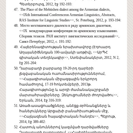
Պետերբուրգ, 2012, էջ 192-193:
The Place of the Mehtishen dialect among the Armenian dialects,
<<IXth International Conferenceon Armenian Linguistics, Abstracts,
RAS Institute for Linguistic Studies>>, St. Peterburg, 2012, p. 193-194:
Место мехтишенского диалекта в ряду армянских диалетков,
<<IX международная конференция по армянскому языкознанию.
Сборник тезисов. РАН институт лингвистических исследований>>,
Санкт-Петербург, 2012, с. 191-192:
Հայերենագիտության երախտավորը (Էդուարդ
Աղայանիծննդյան 100-ամյակի առթիվ), <<ԱրՊՀ
գիտական տեղեկագիր>>, Ստեփանակերտ, 2012, N 2,
էջ 201-204:
Ղարաբաղի բարբառը 19-20-րդ դարերի
լեզվաբանական ուսումնասիրություններում,
<<Հայագիտական միջազգային երկրորդ
համաժողով, 17-19 հոկտեմբերի, 2013թ.
Հայագիտությունը և արդի ժամանակաշրջանի
մարտահրավերները. Զեկուցումների ժողովածու>>,
Երևան, 2014, էջ 316-319:
Առած-ասացուածքները, անէցք-օրհնանքները և
հանելուկները Արցախի բանահիւսութեան մէջ,
<<Հայկազեան հայագիտական հանդէս>>, Պէյրութ,
2014, էջ 389-402:
Հատուկ անուններով կազմված դարձվածները
Ղարաբաղի բարբառում, <<Հայերենագիտական