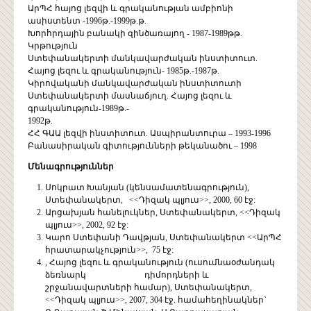
ԱրՊՀ հայոց լեզվի և գրականության ամբիոնի
ասիստենտ -1996թ.-1999թ.թ.
Խորհրդային բանակի զինծառայող - 1987-1989թթ.
Կրթություն
Ստեփանակերտի մանկավարժական ինստիտուտ.
Հայոց լեզու և գրականություն- 1985թ.-1987թ.
Կիրովականի մանկավարժական ինստիտուտի
Ստեփանակերտի մասնաճյուղ. Հայոց լեզու և
գրականություն-1989թ.-
1992թ.
ՀՀ ԳԱԱ լեզվի ինստիտուտ. Ասպիրանտուրա – 1993-1996
Բանասիրական գիտությունների թեկանածու – 1998
Մենագրություններ
Սոկրատ Խանյան (կենսամատենագրություն),
Ստեփանակերտ, <<Դիզակ պլյուս>>, 2000, 60 էջ:
Արցախյան հանելուկներ, Ստեփանակերտ, <<Դիզակ
պլյուս>>, 2002, 92 էջ:
Կարո Ստեփանի Դավթյան, Ստեփանակերտ <<ԱրՊՀ
հրատարակչություն>>, 75 էջ:
, Հայոց լեզու և գրականություն (ուսումնաօժանդակ
ձեռնարկ դիմորդների և
շրջանավարտների համար), Ստեփանակերտ,
<<Դիզակ պլյուս>>, 2007, 304 էջ. համահեղինակներ`