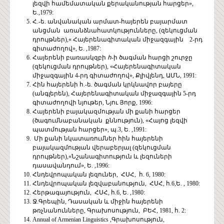
լեզվի համեմատական քերականության հարցեր»,
Ե.,1979:
Հ.-ե. անվանական արմատ-հայերեն բայարմատ
անցման առանձնահատկությունները, (զեկուցման
դրույթներ),« Հայերենագիտական միջազգային 2-րդ
գիտաժողով», Ե. ,1987:
Հայերենի բառասկզբի
հ
-ի ծագման հարցի շուրջը
(զեկուցման դրույթներ), «Հայերենագիտական
միջազգային 4-րդ գիտաժողով», Քլիվլենդ, ԱՄՆ, 1991:
Հին հայերենի հ.-ե. ծագման կրկնավոր բայերը
(անգլերեն), Հայերենագիտական միջազգային 5-րդ
գիտաժողովի նյութեր, Նյու Յորք, 1996:
Հայերենի բայակազմության մի քանի հարցեր
(ծագումնաբանական քննություն), «Հայոց լեզվի
պատմության հարցեր», պ.3, Ե. ,1991:
Մի քանի նկատառումներ հին հայերենի
բայակազմության վերաբերյալ (զեկուցման
դրույթներ),«Նշանագիտություն և լեզուների
դասավանդում», Ե. ,1996:
Հնդեվրոպական լեզուներ, ՀՍՀ, հ. 6, 1980:
Հնդեվրոպական լեզվաբանություն, ՀՍՀ, հ.6,Ե. , 1980:
Հերթագայություն, ՀՍՀ, հ.6, Ե. ,1980:
Ջ.Գրեպին, Դասական և միջին հայերենի
թռչնանունները, Գրախոսություն, ԲԵՀ, 1981, հ. 2:
Annual of Armenian Linguistics ,Գրախոսություն,