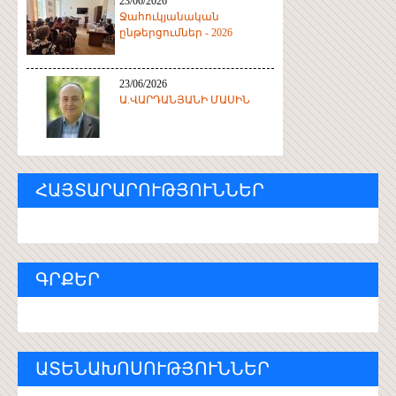
23/06/2026
Ջահուկյանական
ընթերցումներ - 2026
23/06/2026
Ա.ՎԱՐԴԱՆՅԱՆԻ ՄԱՍԻՆ
ՀԱՅՏԱՐԱՐՈՒԹՅՈՒՆՆԵՐ
ԳՐՔԵՐ
ԱՏԵՆԱԽՈՍՈՒԹՅՈՒՆՆԵՐ