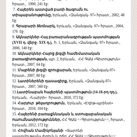
հրատ., 1999, 241 էջ:
7.
Հայերեն աստված բառի ծագումն ու
տիպաբանությունը,
Երևան, «Զանգակ- 97» հրատ., 2002, 48
էջ:
8.
Գրաբարի ձեռնարկ,
Երևան, «Զանգակ- 97» հրատ., 2004,
176 էջ:
9.
Ակնարկներ Հայ բառարանագրության պատմության
(XVII դ. վերջ- XIX դ.),
հ. 1, Երևան, «Զանգակ- 97» հրատ.,
2006, 140 էջ:
10.
Ակնարկներ Հայոց լեզվի համեմատական
բառագիտության,
պր. 2, Երևան, ՀՀ ԳԱԱ «Գիտություն»
հրատ., 2007, 64 էջ:
11.
Մայրենի լեզվի զրուցարան,
Երևան, «Զանգակ-97»
հրատ., 2007, 80 էջ:
12.
Լատիներենի դասագիրք,
Երևան, «Զանգակ-97»
հրատ., 2007, 560 էջ:
13.
Լատինաբան հայերենի պատմություն (14-18-րդ դդ.),
Երևան, «Նաիրի» հրատ., 2010, 372 էջ:
14.
Հարյուր թելադրություն,
Երևան, «Էդիթ-պրինտ»
հրատ., 2010, 104 էջ:
15.
Հայերենի բառաքննական և ստուգաբանական
ուսումնասիրություններ,
ՀՀ ԳԱԱ <<Գիտություն>>, հրատ.,
Երևան, 2012, 172 էջ:
16.
Հովհան Մամիկոնյանի
«Տարոնի
պատմության» լեզուն և ոճը, ՀՀ ԳԱԱ <<Գիտություն>>,