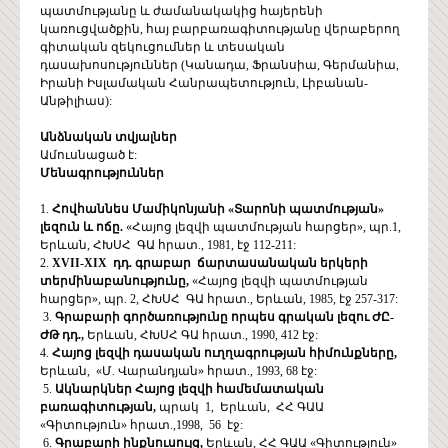
պատմությանը և ժամանակակից հայերենի
կառուցվածքին, հայ բարբառագիտությանը վերաբերող
գիտական զեկուցումներ և տեսական
դասախոսություններ (Կանադա, Ֆրանսիա, Գերմանիա,
Իրանի Իսլամական Հանրապետություն, Լիբանան-
Անթիլիաս):
Անձնական
տվյալներ
Ամուսնացած է:
Մենագրություններ
1.
Հովհաննես Մամիկոնյանի «Տարոնի պատմության»
լեզուն և ոճը.
«Հայոց լեզվի պատմության հարցեր», պր.1,
Երևան, ՀԽՍՀ ԳԱ հրատ., 1981, էջ 112-211:
2.
XVII-XIX դդ. գրաբար ճարտասանական երկերի
տերմինաբանությունը,
«Հայոց լեզվի պատմության
հարցեր», պր. 2, ՀԽՍՀ ԳԱ հրատ., Երևան, 1985, էջ 257-317:
3.
Գրաբարի գործառությունը որպես գրական լեզու ԺԸ-
ԺԹ դդ.,
Երևան, ՀԽՍՀ ԳԱ հրատ., 1990, 412 էջ:
4.
Հայոց լեզվի դասական ուղղագրության հիմունքները,
Երևան, «Մ. Վարանդյան» հրատ., 1993, 68 էջ:
5.
Ակնարկներ Հայոց լեզվի համեմատական
բառագիտության,
պրակ 1, Երևան, ՀՀ ԳԱԱ
«Գիտություն» հրատ.,1998, 56 էջ:
6.
Գրաբարի ինքնուսույց,
Երևան, ՀՀ ԳԱԱ «Գիտություն»