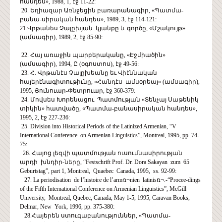
հանդես», 1988, 1, էջ 11-22:
20. Եղիազար Առնջեցին բառարանագիր, «Պատմա-
բանա-սիրական հանդես», 1989, 3, էջ 114-121:
21.Վրթանես Չալըխյան. կյանքը և գործը, «Մշակույթ»
(ամսագիր), 1989, 2, էջ 85-90:
22. Հայ առաջին պարբերականը, «Էջմիածին»
(ամսագիր), 1994, Ը (օգոստոս), էջ 49-56:
23. Հ. Վրթանէս Չալըխեանը եւ Վիէննական
հայերէնագիտութիւնը, «Հանդէս ամսօրեայ» (ամսագիր),
1995, Յունուար-Փետրուար, էջ 360-379:
24. Մովսես Խորենացու Պատմության «Տենչայ Սաթենիկ
տիկին» հատվածը, «Պատմա-բանասիրական հանդես»,
1995, 2, էջ 227-236:
25. Division into Historical Periods of the Latinized Armenian, “V
International Conference on Armenian Linguistics”, Montreal, 1995, pp. 74-
75:
26. Հայոց լեզվի պատմության ուսումնասիրության
արդի խնդիր-ները, “Festschrift Prof. Dr. Dora Sakayan zum 65
Geburtstag”, part 1, Montreal, Quaebec Canada, 1995, ss. 92-99:
27. La periodisation de l’histoire de l’armռ¬nien latinisռ¬.-“Procee-dings
of the Fifth International Conference on Armenian Linguistics”, McGill
University, Montreal, Quebec, Canada, May 1-5, 1995, Caravan Books,
Delmar, New York, 1996, pp. 375-380:
28.Հայերեն ստուգաբանություններ, «Պատմա-