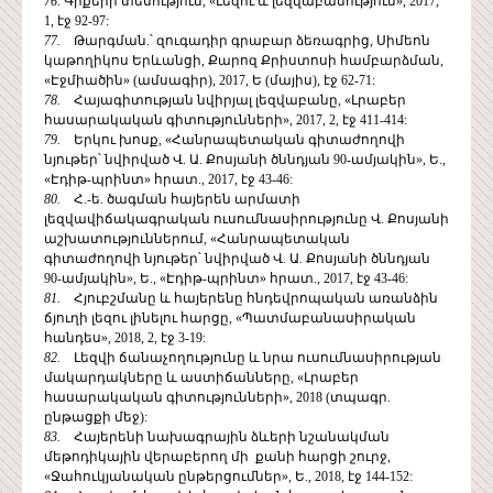
76.
Գրքերի տեսություն, «Լեզու և լեզվաբանություն», 2017,
1, էջ 92-97:
77.
Թարգման.՝ զուգադիր գրաբար ձեռագրից, Սիմեոն
կաթողիկոս Երևանցի, Քարոզ Քրիստոսի համբարձման,
«Էջմիածին» (ամսագիր), 2017, Ե (մայիս), էջ 62-71:
78.
Հայագիտության նվիրյալ լեզվաբանը, «Լրաբեր
հասարակական գիտությունների», 2017, 2, էջ 411-414:
79.
Երկու խոսք, «Հանրապետական գիտաժողովի
նյութեր՝ նվիրված Վ. Ա. Քոսյանի ծննդյան 90-ամյակին», Ե.,
«Էդիթ-պրինտ» հրատ., 2017, էջ 43-46:
80.
Հ.-ե. ծագման հայերեն արմատի
լեզվավիճակագրական ուսումնասիրությունը Վ. Քոսյանի
աշխատություններում, «Հանրապետական
գիտաժողովի նյութեր՝ նվիրված Վ. Ա. Քոսյանի ծննդյան
90-ամյակին», Ե., «Էդիթ-պրինտ» հրատ., 2017, էջ 43-46:
81.
Հյուբշմանը և հայերենը հնդեվրոպական առանձին
ճյուղի լեզու լինելու հարցը, «Պատմաբանասիրական
հանդես», 2018, 2, էջ 3-19:
82.
Լեզվի ճանաչողությունը և նրա ուսումնասիրության
մակարդակները և աստիճանները, «Լրաբեր
հասարակական գիտությունների», 2018 (տպագր.
ընթացքի մեջ):
83.
Հայերենի նախագրային ձևերի նշանակման
մեթոդիկային վերաբերող մի քանի հարցի շուրջ,
«Ջահուկյանական ընթերցումներ», Ե., 2018, էջ 144-152: