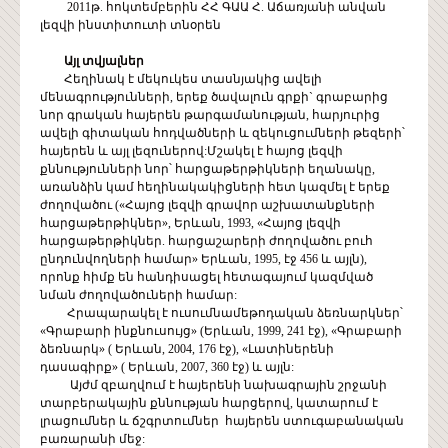
2011թ. հոկտեմբերին ՀՀ ԳԱԱ Հ. Աճառյանի անվան
լեզվի ինստիտուտի տնօրեն
Այլ
տվյալներ
Հեղինակ է մեկուկես տասնյակից ավելի
մենագրությունների, երեք ծավալուն գրքի` գրաբարից
նոր գրական հայերեն թարգամանության, հարյուրից
ավելի գիտական հոդվածների և զեկուցումների թեզերի՝
հայերեն և այլ լեզուներով:Մշակել է հայոց լեզվի
քննությունների նոր՝ հարցաթերթիկների եղանակը,
առանձին կամ հեղինակակիցների հետ կազմել է երեք
ժողովածու («Հայոց լեզվի գրավոր աշխատանքների
հարցաթերթիկներ», Երևան, 1993, «Հայոց լեզվի
հարցաթերթիկներ. հարցաշարերի ժողովածու բուհ
ընդունվողների համար» Երևան, 1995, էջ 456 և այլն),
որոնք հիմք են հանդիսացել հետագայում կազմված
նման ժողովածուների համար:
Հրապարակել է ուսումնամեթոդական ձեռնարկներ՝
«Գրաբարի ինքնուսույց» (Երևան, 1999, 241 էջ), «Գրաբարի
ձեռնարկ» ( Երևան, 2004, 176 էջ), «Լատիներենի
դասագիրք» ( Երևան, 2007, 360 էջ) և այլն:
Այժմ զբաղվում է հայերենի նախագրային շրջանի
տարբերակային քննության հարցերով, կատարում է
լրացումներ և ճշգրտումներ հայերեն ստուգաբանական
բառարանի մեջ: