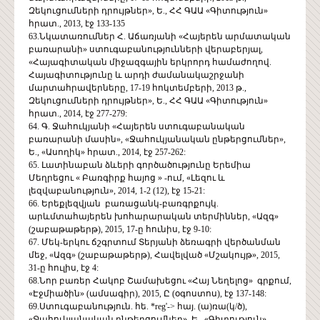
Զեկուցումների դրույթներ», Ե., ՀՀ ԳԱԱ «Գիտություն»
հրատ., 2013, էջ 133-135
63.Նկատառումներ Հ. Աճառյանի «Հայերեն արմատական
բառարանի» ստուգաբանությունների վերաբերյալ,
«Հայագիտական միջազգային երկրորդ համաժողով.
Հայագիտությունը և արդի ժամանակաշրջանի
մարտահրավերները, 17-19 հոկտեմբերի, 2013 թ.,
Զեկուցումների դրույթներ», Ե., ՀՀ ԳԱԱ «Գիտություն»
հրատ., 2014, էջ 277-279:
64. Գ. Ջահուկյանի «Հայերեն ստուգաբանական
բառարանի մասին», «Ջահուկյանական ընթերցումներ»,
Ե., «Ասողիկ» հրատ., 2014, էջ 257-262:
65. Լատինաբան ձևերի գործածությունը Երեմիա
Մեղրեցու « Բառգիրք հայոց » -ում, «Լեզու և
լեզվաբանություն», 2014, 1-2 (12), էջ 15-21:
66. Երեքլեզվյան բառացանկ-բառգրքույկ.
արևմտահայերեն խոհարարական տերմիններ, «Ազգ»
(շաբաթաթերթ), 2015, 17-ը հունիս, էջ 9-10:
67. Մեկ-երկու ճշգրտում Տերյանի ձեռագրի վերծանման
մեջ, «Ազգ» (շաբաթաթերթ), Հավելված «Մշակույթ», 2015,
31-ը հուլիս, էջ 4:
68.Նոր բառեր Հակոբ Շամախեցու «Հայ Նեղելոց» գրքում,
«Էջմիածին» (ամսագիր), 2015, Ը (օգոստոս), էջ 137-148:
69.Ստուգաբանություն. հե. *reg'-> հայ. (ա)ռա(կ/ծ),
«Ջահուկյանական ընթերցումներ», Ե., «Գիտություն»