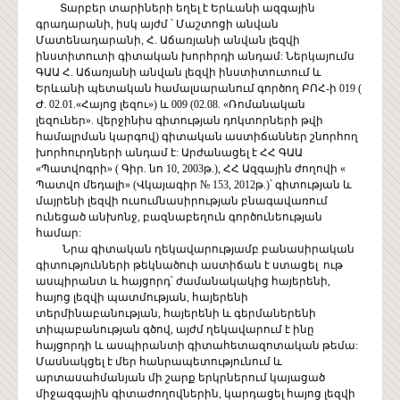
Տարբեր տարիների եղել է Երևանի ազգային
գրադարանի, իսկ այժմ ՝ Մաշտոցի անվան
Մատենադարանի, Հ. Աճառյանի անվան լեզվի
ինստիտուտի գիտական խորհրդի անդամ: Ներկայումս
ԳԱԱ Հ. Աճառյանի անվան լեզվի ինստիտուտում և
Երևանի պետական համալսարանում գործող ԲՈՀ-ի 019 (
Ժ. 02.01.«Հայոց լեզու») և 009 (02.08. «Ռոմանական
լեզուներ». վերջինիս գիտության դոկտորների թվի
համալրման կարգով) գիտական աստիճաններ շնորհող
խորհուրդների անդամ է: Արժանացել է ՀՀ ԳԱԱ
«Պատվոգրի» ( Գիր. նո 10, 2003թ.), ՀՀ Ազգային ժողովի «
Պատվո մեդալի» (Վկայագիր № 153, 2012թ.)՝ գիտության և
մայրենի լեզվի ուսումնասիրության բնագավառում
ունեցած անխոնջ, բազնաբեղուն գործունեության
համար:
Նրա գիտական ղեկավարությամբ բանասիրական
գիտությունների թեկնածուի աստիճան է ստացել ութ
ասպիրանտ և հայցորդ՝ ժամանակակից հայերենի,
հայոց լեզվի պատմության, հայերենի
տերմինաբանության, հայերենի և գերմաներենի
տիպաբանության գծով, այժմ ղեկավարում է ինը
հայցորդի և ասպիրանտի գիտահետազոտական թեմա:
Մասնակցել է մեր հանրապետությունում և
արտասահմանյան մի շարք երկրներում կայացած
միջազգային գիտաժողովներին, կարդացել հայոց լեզվի