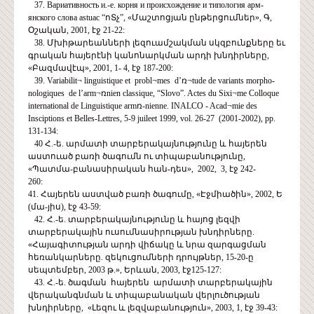
37. Вариативность и.-е. корня и происхождение и типология арм-
янского слова astuac “ոՏչ”, «Մաշտոցյան ընթերցումներ», Գ,
Օշական, 2001, էջ 21-22:
38. Մխիթարեանների լեզուամշակման սկզբունքները եւ
գրական հայերէնի կանոնարկման արդի խնդիրները,
«Բազմավէպ», 2001, 1- 4, էջ 187-200:
39. Variabilit¬ linguistique et probl¬mes d’ռ¬tude de variants morpho-
nologiques de l’arm¬ռnien classique, “Slovo”. Actes du Sixi¬me Colloque
international de Linguistique armռ-nienne. INALCO - Acad¬mie des
Insciptions et Belles-Lettres, 5-9 juileet 1999, vol. 26-27 (2001-2002), pp.
131-134:
40 Հ.-ե. արմատի տարբերակայնությունը և հայերեն
աստուած բառի ծագումն ու տիպաբանությունը,
«Պատմա-բանասիրական հան-դես», 2002, 3, էջ 242-
260:
41. Հայերեն աստված բառի ծագումը, «Էջմիածին», 2002, Ե
(մա-յիս), էջ 43-59:
42. Հ.-ե. տարբերակայնությունը և հայոց լեզվի
տարբերակային ուսումնասիրության խնդիրները.
«Հայագիտության արդի վիճակը և նրա զարգացման
հեռանկարները. զեկուցումների դրույթներ, 15-20-ը
սեպտեմբեր, 2003 թ.», Երևան, 2003, էջ125-127:
43. Հ.-ե. ծագման հայերեն արմատի տարբերակային
վերականգնման և տիպաբանական վերլուծության
խնդիրները, «Լեզու և լեզվաբանություն», 2003, 1, էջ 39-43: