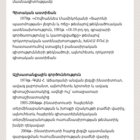
մասնագիտությամբ
Գիտական
աստիճան
1979թ. «Հովհաննես Մամիկոնյանի «Տարոնի
պատմության» լեզուն և ոճը» թեմայով թեկնածուական
ատենախոսություն, 1991թ. «18-19-րդ դդ. գրաբարի
գործառությունը և կառուցվածքը» թեմայով
դոկտորական ատենախոսություն, ԽՍՀՄ ԲՈՀ-ի
հաստատումով ստացել է բանասիրական
գիտությունների թեկնածուի, այնուհետև դոկտորի
գիտական աստիճան:
Աշխատանքային
գործունեություն
1974թ.-ԳԱԱ Հ. Աճառյանի անվան լեզվի ինստիտուտ,
ավագ լաբորանտ, այնուհետև կրտսեր և ավագ
գիտաշխատակից, ավելի ուշ՝ առաջատար
գիտաշխատակից
1993-2004թթ.-ինստիտուտի հայերենի
տերմինաբանության և խոսքի մշակույթի բաժնի վարիչ,
այնուհետև հայերեն գիտատեխնիկական
տերմինաբանության ուսումնասիրության թեմատիկ
խմբի ղեկավար
2004թ.- ինստիտուտի հայոց լեզվի պատմական
զարգացման ուսումնասիրության բաժնի վարիչ