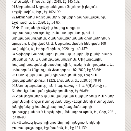
«Լուսակն» հրատ., Եր., 2019, էջ 145-162:
91.Աբրահամ Աղբաթանեցու «Թղթեր»-ի լեզուն,
«Էջմիածին», Եր., էջ 102-109:
92.Թէոդորոս Քռթենաւորի երկերի բառապաշարը,
Էջմիածին, Ե., 2020, էջ 54-65:
93.Փ. Բուզանդի «Այծից հայոց արքայ»
արտահայտությունը. իմաստաբանություն և
տիպաբանություն, Հանրապետական գիտաժողովի
նյութեր. Նվիրված Ա. Ա. Աբրահամյանի ծննդյան 100-
ամյակին, Ե., Էդիթ Պրինտ, 2020, էջ 149-157:
94.Գրիգոր Նարեկացու բառապաշարի մի քանի բառի
մեկնություն և ստուգաբանություն, Միջազգային
հայագիտական գիտաժողովի նյութերի ժողովածու, Ե.,
«Վարդան Մկրտչյան Ֆեոդորի» ԱՁ, 2020, էջ 58-68:
95.Ստուգաբանական դիտարկումներ, Լեզու և
լեզվաբանություն, 1 (22), Լուսակն, Ե., 2020, էջ 78-91:
96.Ստուգաբանություն. հայ.
հարկ-
< հե. *(H)a/ork
/g-t-,
Ջահուկյանական ընթերցումներ, էջ 60-69:
97.Հին լեզուների դասավանդման կարևորությունը նոր
լեզուների ճիշտ ուսուցման մեջ, «Լեզուների ուսուցման
խնդիրները համաշխարհայնացման արդի
դարաշրջանում» կոլեկտիվ մենագրություն, Ե., Տիր, 2021,
էջ 86-90:
98. «Սահակ կաթողիկոս Ձորոփորեցու» երկերի
բառապաշարը», Էջմիածին, Ե., էջ 121-130: