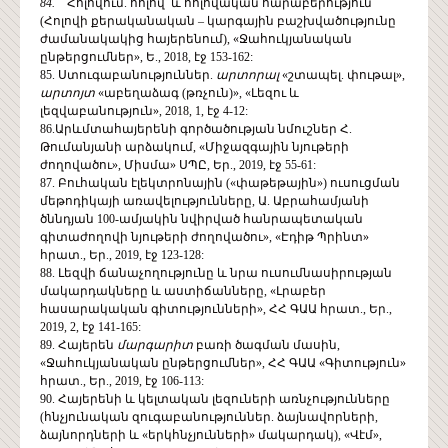
84.
Հոլովում. հոլով և հոլովական հարաբերություն
(Հոլովի քերականական – կարգային բաշխվածությունը
ժամանակակից հայերենում), «Ջահուկյանական
ընթերցումներ», Ե., 2018, էջ 153-162:
85. Ստուգաբանություններ.
արտորալ
«շտապել. փութալ»,
արտոյտ
«աբեղաձագ (թռչուն)», «Լեզու և
լեզվաբանություն», 2018, 1, էջ 4-12:
86.Արևմտահայերենի գործածության նմուշներ Հ.
Թումանյանի արձակում, «Միջազգային նյութերի
ժողովածու», Միսմա» ՍՊԸ, Եր., 2019, էջ 55-61:
87. Բուհական էլեկտրոնային («փաթեթային») ուսուցման
մեթոդիկայի առավելությունները, Ա. Աբրահամյանի
ծննդյան 100-ամյակին նվիրված հանրապետական
գիտաժողովի նյութերի ժողովածու», «Էդիթ Պրինտ»
հրատ., Եր., 2019, էջ 123-128:
88. Լեզվի ճանաչողությունը և նրա ուսումնասիրության
մակարդակները և աստիճանները, «Լրաբեր
հասարակական գիտությունների», ՀՀ ԳԱԱ հրատ., Եր.,
2019, 2, էջ 141-165:
89. Հայերեն
մարգարիտ
բառի ծագման մասին,
«Ջահուկյանական ընթերցումներ», ՀՀ ԳԱԱ «Գիտություն»
հրատ., Եր., 2019, էջ 106-113:
90. Հայերենի և կելտական լեզուների առնչությունները
(հնչյունական զուգաբանություններ. ձայնավորների,
ձայնորդների և «երկհնչյունների» մակարդակ), «Վէմ»,