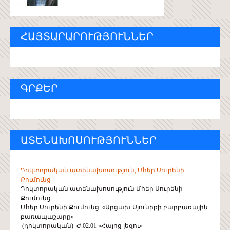
ՀԱՅՏԱՐԱՐՈՒԹՅՈՒՆՆԵՐ
ԳՐՔԵՐ
ԱՏԵՆԱԽՈՍՈՒԹՅՈՒՆՆԵՐ
Դոկտորական ատենախոսություն, Մհեր Սուրենի
Քումունց
Դոկտորական ատենախոսություն Մհեր Սուրենի
Քումունց
Մհեր Սուրենի Քումունց «Արցախ-Սյունիքի բարբառային
բառապաշարը»
(դոկտորական) Ժ.02.01 «Հայոց լեզու»