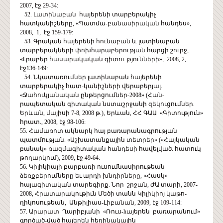
2007, էջ 29-34:
52. Լատինաբան հայերենի տարբերակիչ
հատկանիշները, «Պատմա-բանասիրական հանդես»,
2008, 1, էջ 159-179:
53. Գրական հայերենի հունաբան և լատինաբան
տարբերակների փոխհարաբերության հարցի շուրջ,
«Լրաբեր հասարակական գիտու-թյունների», 2008, 2,
էջ136-149:
54. Նկատառումներ լատինաբան հայերենի
տարբերակիչ հատ-կանիշների վերաբերյալ.
«Ջահուկյանական ընթերցումներ-2008» (Հան-
րապետական գիտական նստաշրջանի զեկուցումներ.
Երևան, մայիսի 7-8, 2008 թ.), Երևան, ՀՀ ԳԱԱ «Գիտություն»
հրատ., 2008, էջ 98-106:
55. Համառոտ ակնարկ հայ բառարանագրության
պատմության. «Աշխատանքային տետրեր» («Հայկական
բանակ» ռազմագիտական հանդեսի հավելված. հատուկ
թողարկում), 2009, էջ 49-64:
56. Կիլիկիայի բարբառի ուսումնասիրութեան
ձեռքբերումները եւ արդի խնդիրները, «Հասկ»
հայագիտական տարեգիրք. Նոր շրջան, ԺԱ տարի, 2007-
2008, Հրատարակութիւն Մեծի տանն Կիլիկիոյ կաթո-
ղիկոսութեան, Անթիլիաս-Լիբանան, 2009, էջ 109-114:
57. Արարատ Ղարիբյանի «Ռուս-hայերեն բառարանում»
գործած-ված հայերեն հեղինակային