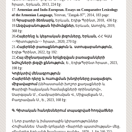
հրատ., Երևան, 2013, 224 էջ:
17.
Armenian and Indo-European. Essays on Comparative Lexicology
of the Armenian Language,
Yerevan, “Zangak-97”, 2014, 183 page:
18.
Գրաբարի ձեռնարկ,
Երևան, Էդիթ Պրինտ, 2018, 436 էջ:
19.
Լեզվաբանության հիմունքներ,
Երևան, Ասողիկ, 2019,
368 էջ:
20
.Հայերենը և կելտական լեզուները, Երևան,
ՀՀ ԳԱԱ
<<Գիտություն>> հրատ., 2020, 270 էջ:
21․
Հայերենի բառաքննություն և ստուգաբանություն
,
Էդիթ Պրինտ, 2022, էջ 192:
22,
Հայ
միջնադարյան
երկլեզվյան
բառացանկերի
նմուշների
լեզվի
քննություն
, Ե., ԷդիթՊրինտ հրատ., 2023,
198 էջ:
Կոլեկտիվ մենագրություն
Հայերենի դերը և ուսուցման խնդիրները բազալեզու
միջավայրում
(Լեհաստանի խոշոր քաղաքների և
Փարիզի հայկական համայնքների օրինակով)»,
Սարգսյան Մ., Համբարձումյան Վ., Միքայելյան Ս.,
Բաղրամյան Ս., Ե., 2023, 168 էջ:
Գ. Գիտական հանդեսներում տպագրված հոդվածներ
1.Նոր բառեր և իմաստային կիրառություններ
Հովհաննես Մամի-կոնյանի «Տարոնի պատմության» մեջ,
«Բանբեր Երևանի համալսա-րանի», 1976, 1, էջ 246-252: