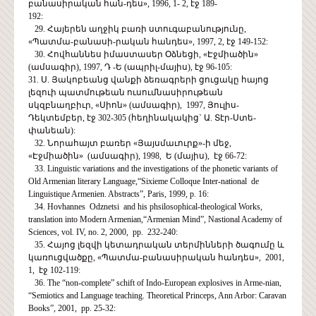
բանասիրական հան-դես», 1996, 1- 2, էջ 189-
192:
29. Հայերեն աղջիկ բառի ստուգաբանությունը,
«Պատմա-բանասի-րական հանդես», 1997, 2, էջ 149-152:
30. Հովհաննես իմաստասեր Օձնեցի, «Էջմիածին»
(ամսագիր), 1997, Դ -Ե (ապրիլ-մայիս), էջ 96-105:
31. Ս. Յակոբեանց վանքի ձեռագրերի ցուցակը հայոց
լեզուի պատմութեան ուսումնասիրութեան
սկզբնաղբիւր, «Սիոն» (ամսագիր), 1997, Յուլիս-
Դեկտեմբեր, էջ 302-305 (հեղինակակից` Ա. Տէր-Ստե-
փանեան):
32. Նորահայտ բառեր «Յայսմաւուրք»-ի մեջ,
«Էջմիածին» (ամսագիր), 1998, Ե (մայիս), էջ 66-72:
33. Linguistic variations and the investigations of the phonetic variants of
Old Armenian literary Language,“Sixieme Colloque Inter-national de
Linguistique Armenien. Abstracts”, Paris, 1999, p. 16:
34. Hovhannes Odznetsi and his phsilosophical-theological Works,
translation into Modern Armenian,“Armenian Mind”, Nastional Academy of
Sciences, vol. IV, no. 2, 2000, pp. 232-240:
35. Հայոց լեզվի կետադրական տերմինների ծագումը և
կառուցվածքը, «Պատմա-բանասիրական հանդես», 2001,
1, էջ 102-119:
36. The “non-complete” schift of Indo-European explosives in Arme-nian,
“Semiotics and Language teaching. Theoretical Princeps, Ann Arbor: Caravan
Books”, 2001, pp. 25-32: