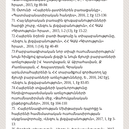
հրատ., 2015, էջ 89-94:
70. Օտունի «Հայերեն-լատիներեն բառացանկը» ,
«Պատմաբանասիրական հանդես», 2016, 2, էջ 123-136:
71. Հայ-կելտական բառային զուգաբանությունների
հարցի շուրջ, «Լեզու և լեզվաբանություն», ՀՀ ԳԱԱ
«Գիտություն» հրատ., 2015, 1-2 (13), էջ 15-22:
72.Հայերեն
եղեռն
բառի ծագումը և տիպաբանությունը,
«Լեզու և լեզվաբանություն», ՀՀ ԳԱԱ «Գիտություն»
հրատ., 2016, 1 (14), էջ 40-49:
73.
Բարբառագիտական նոր տիպի ուսումնասիրություն՝
նույն հիմքով գրական լեզվի և նույն ճյուղի բարբառների
առնչությամբ [
Վ
.
Կատվալյան
,
Ա
.
Աբրահամյան
,
Ջ
.
Բառնասյան
,
Հ
.
Խաչատրյան
,
Գրական
արևմտահայերենի և ՀՀ տարածքում գործառող կը
ճյուղի բարբառների առնչությունները, Ե., 2016, 242 էջ],
«Լեզու և լեզվաբանություն», 2016, 1, էջ 83-85:
74.
Հայերենի տվյալների կարևորությունը
հնդեվրոպասեմական առնչությունների
ուսումնասիրման մեջ, «Ջահուկյանական
ընթերցումներ», 2016, էջ 104-110:
75.
Հայերենագիտության Մխիթարյան դպրոցը և
հայերենի համեմատական ուսումնասիրության
սկզբնավորումը, «Լեզու և լեզվաբանություն», 2017, 1, էջ 3-
13: