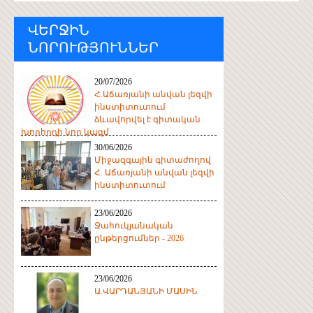
ՎԵՐՋԻՆ
ՆՈՐՈՒԹՅՈՒՆՆԵՐ
20/07/2026
Հ.Աճառյանի անվան լեզվի
ինստիտուտում
ձևավորվել է գիտական
խորհրդի նոր կազմ
30/06/2026
Միջազգային գիտաժողով
Հ. Աճառյանի անվան լեզվի
ինստիտուտում
23/06/2026
Ջահուկյանական
ընթերցումներ - 2026
23/06/2026
Ա.ՎԱՐԴԱՆՅԱՆԻ ՄԱՍԻՆ