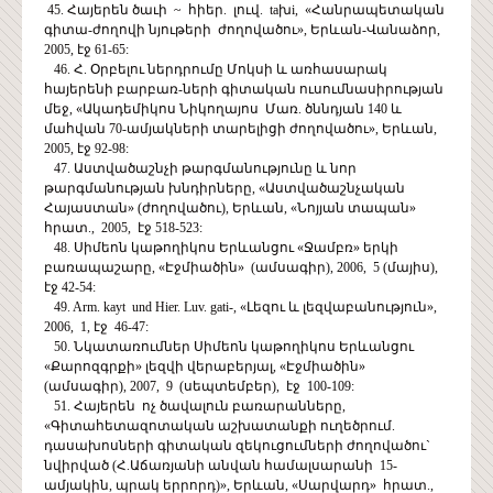
45. Հայերեն ծաւի ~ հիեր. լուվ. taխi, «Հանրապետական
գիտա-ժողովի նյութերի ժողովածու», Երևան-Վանաձոր,
2005, էջ 61-65:
46. Հ. Օրբելու ներդրումը Մոկսի և առհասարակ
հայերենի բարբառ-ների գիտական ուսումնասիրության
մեջ, «Ակադեմիկոս Նիկողայոս Մառ. ծննդյան 140 և
մահվան 70-ամյակների տարելիցի ժողովածու», Երևան,
2005, էջ 92-98:
47. Աստվածաշնչի թարգմանությունը և նոր
թարգմանության խնդիրները, «Աստվածաշնչական
Հայաստան» (ժողովածու), Երևան, «Նոյյան տապան»
հրատ., 2005, էջ 518-523:
48. Սիմեոն կաթողիկոս Երևանցու «Ջամբռ» երկի
բառապաշարը, «Էջմիածին» (ամսագիր), 2006, 5 (մայիս),
էջ 42-54:
49. Arm. kayt und Hier. Luv. gati-, «Լեզու և լեզվաբանություն»,
2006, 1, էջ 46-47:
50. Նկատառումներ Սիմեոն կաթողիկոս Երևանցու
«Քարոզգրքի» լեզվի վերաբերյալ, «Էջմիածին»
(ամսագիր), 2007, 9 (սեպտեմբեր), էջ 100-109:
51. Հայերեն ոչ ծավալուն բառարանները,
«Գիտահետազոտական աշխատանքի ուղեծրում.
դասախոսների գիտական զեկուցումների ժողովածու`
նվիրված (Հ.Աճառյանի անվան համալսարանի 15-
ամյակին, պրակ երրորդ)», Երևան, «Սարվարդ» հրատ.,