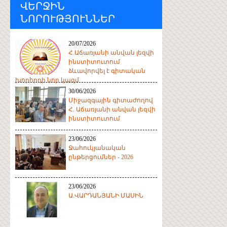
ՎԵՐՋԻՆ
ՆՈՐՈՒԹՅՈՒՆՆԵՐ
20/07/2026
Հ.Աճառյանի անվան լեզվի
ինստիտուտում
ձևավորվել է գիտական
խորհրդի նոր կազմ
30/06/2026
Միջազգային գիտաժողով
Հ. Աճառյանի անվան լեզվի
ինստիտուտում
23/06/2026
Ջահուկյանական
ընթերցումներ - 2026
23/06/2026
Ա.ՎԱՐԴԱՆՅԱՆԻ ՄԱՍԻՆ