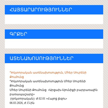
ՀԱՅՏԱՐԱՐՈՒԹՅՈՒՆՆԵՐ
ԳՐՔԵՐ
ԱՏԵՆԱԽՈՍՈՒԹՅՈՒՆՆԵՐ
Դոկտորական ատենախոսություն, Մհեր Սուրենի
Քումունց
Դոկտորական ատենախոսություն Մհեր Սուրենի
Քումունց
Մհեր Սուրենի Քումունց «Արցախ-Սյունիքի բարբառային
բառապաշարը»
(դոկտորական) Ժ.02.01 «Հայոց լեզու»
06.03.2026, ժ.15-ին
...