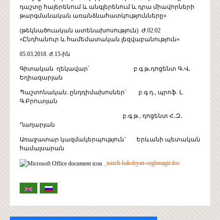
դաշտը հայերենում և անգլերենում և դրա միավորների
թարգմանական առանձնահատկությունները»
(թեկնածուական ատենախոսություն) Ժ.02.02
«Ընդհանուր և համեմատական լեզվաբանություն»
05.03.2018. ժ.15-ին
Գիտական ղեկավար՝ բ.գ.թ․դոցենտ Գ․Վ․
Եղիազարյան
Պաշտոնական..ընդդիմախոսներ` բ.գ.դ., պրոֆ. Լ.
Գ.Բրուտյան
բ.գ.թ., դոցենտ Հ․Զ․
Ղաղարյան
Առաջատար կազմակերպություն` Երևանի պետական
համալսարան
_nazeli-hakobyan-seghmagir.doc