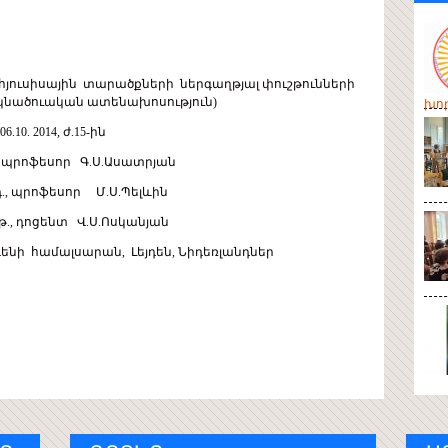
յուսիսային տարածքների ներգաղթյալ փուշթունների
թեկնածուական ատենախոսություն)
խոր
.10. 2014, ժ.15-ին
րոֆեսոր Գ.Ս.Ասատրյան
., պրոֆեսոր Մ.Ս.Պելևին
.Ս.Ոսկանյան
ենի համալսարան, Լեյդեն, Նիդեռլանդներ