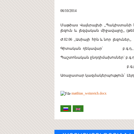
06/10/2014
Մաթիաս Վայնրայխի ,,Պակիստանի հ
լեզուն և լեզվական միջավայրը,, (
Ժ.02.06 ,,Ասիայի հին և նոր լեզուներ,, 06
Գիտական ղեկավար՝ բ.գ.դ., պ
Պաշտոնական ընդդիմախոսներ` բ.գ.դ
բ.գ.թ., դոցենտ Վ
Առաջատար կազմակերպություն՝ Լեյդ
matthias_weinreich.docx