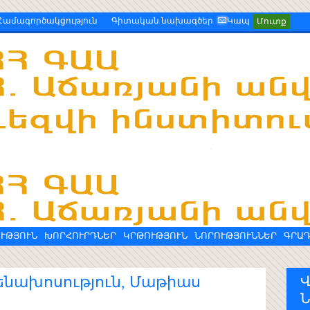
Համագործակցություն
Գիտական նախագծեր
Կապ
Մուտք
ՒԹՅՈՒՆ
ԽՈՐՀՈՒՐԴՆԵՐ
ԿՐԹՈՒԹՅՈՒՆ
ՆՈՐՈՒԹՅՈՒՆՆԵՐ
ԳՐԱ
նախոսություն, Մաթիաս