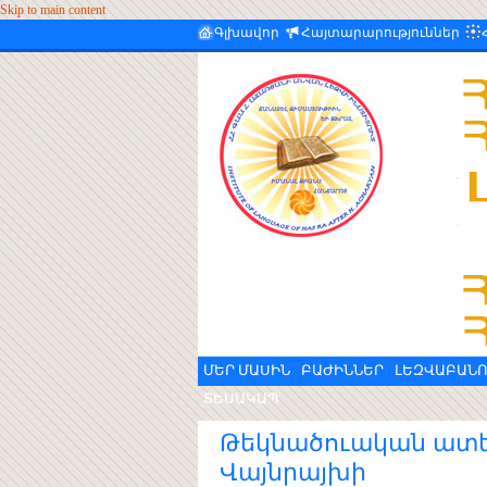
Skip to main content
Գլխավոր
Հայտարարություններ
ՄԵՐ ՄԱՍԻՆ
ԲԱԺԻՆՆԵՐ
ԼԵԶՎԱԲԱՆՈ
ՏԵՍԱԿԱՊ
Թեկնածուական ատե
Վայնրայխի