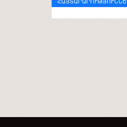
ՀԱՅՏԱՐԱՐՈՒԹՅՈՒՆՆԵ