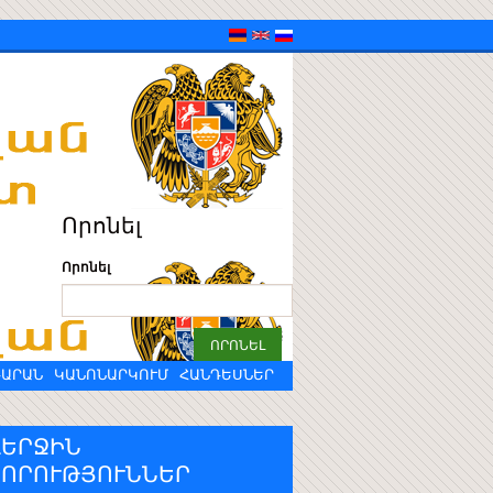
Որոնել
Որոնել
ԴԱՐԱՆ
ԿԱՆՈՆԱՐԿՈՒՄ
ՀԱՆԴԵՍՆԵՐ
ՎԵՐՋԻՆ
ՆՈՐՈՒԹՅՈՒՆՆԵՐ