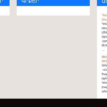
Ր
ԳՐՔԵՐ
Ա
Դո
Սու
Դո
Սու
Մհ
Սյ
(դո
06.0
...
Թե
Սո
Սո
«Հ
հա
(զ
Կո
բա
անգ