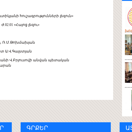
ւտիկյանի հուշագրությունների լեզուն»
02.01 «Հայոց լեզու»
խոր
. Ռ.Մ.Թոխմախյան
նտ Ա.Վ.Գալստյան
անի Վ.Բրյուսովի անվան պետական
սարան
Ր
ԳՐՔԵՐ
Ա