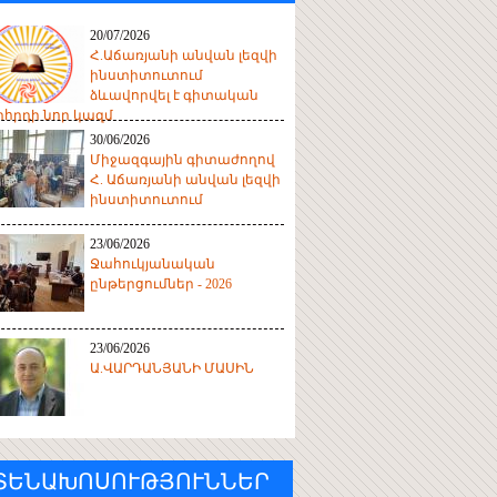
20/07/2026
Հ.Աճառյանի անվան լեզվի
ինստիտուտում
ձևավորվել է գիտական
հրդի նոր կազմ
30/06/2026
Միջազգային գիտաժողով
Հ. Աճառյանի անվան լեզվի
ինստիտուտում
23/06/2026
Ջահուկյանական
ընթերցումներ - 2026
23/06/2026
Ա.ՎԱՐԴԱՆՅԱՆԻ ՄԱՍԻՆ
ՏԵՆԱԽՈՍՈՒԹՅՈՒՆՆԵՐ