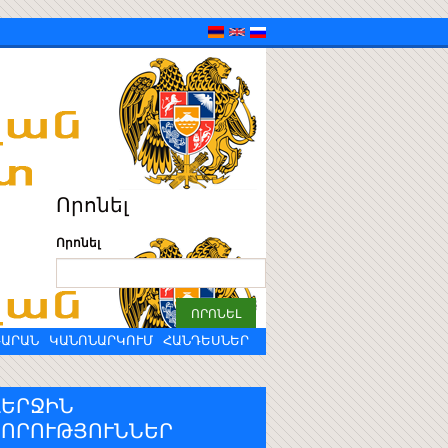
Որոնել
Որոնել
ԴԱՐԱՆ
ԿԱՆՈՆԱՐԿՈՒՄ
ՀԱՆԴԵՍՆԵՐ
ՎԵՐՋԻՆ
ՆՈՐՈՒԹՅՈՒՆՆԵՐ