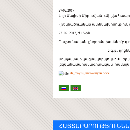
27/02/2017
Լիլի Մայիսի Միրումյան «Սիլվա Կապո
(թեկնածուական ատենախոսություն) Ժ.
27. 02. 2017, ժ.15-ին
Պաշտոնական..ընդդիմախոսներ`բ.գ.դ
բ.գ.թ., դոցե
Առաջատար կազմակերպություն` Երև
լեզվահասարակագիտական համալ
lili_mayisi_mirowmyan.docx
ՀԱՅՏԱՐԱՐՈՒԹՅՈՒՆՆԵ