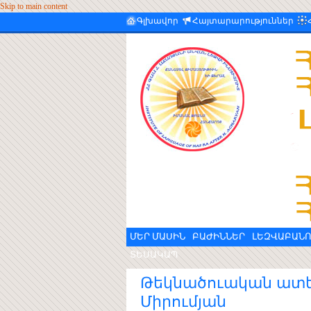
Skip to main content
Գլխավոր
Հայտարարություններ
ՄԵՐ ՄԱՍԻՆ
ԲԱԺԻՆՆԵՐ
ԼԵԶՎԱԲԱՆՈ
ՏԵՍԱԿԱՊ
Թեկնածուական ատեն
Միրումյան