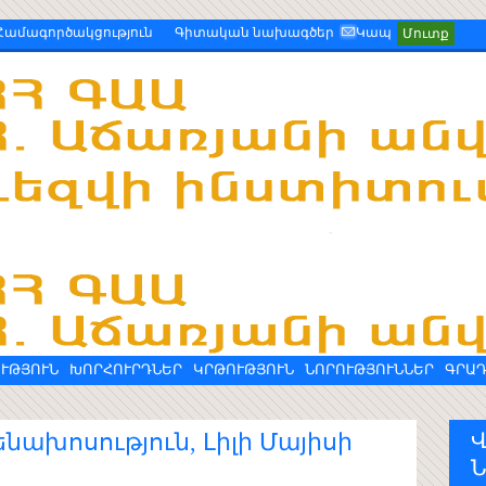
Համագործակցություն
Գիտական նախագծեր
Կապ
Մուտք
ՒԹՅՈՒՆ
ԽՈՐՀՈՒՐԴՆԵՐ
ԿՐԹՈՒԹՅՈՒՆ
ՆՈՐՈՒԹՅՈՒՆՆԵՐ
ԳՐԱ
ախոսություն, Լիլի Մայիսի