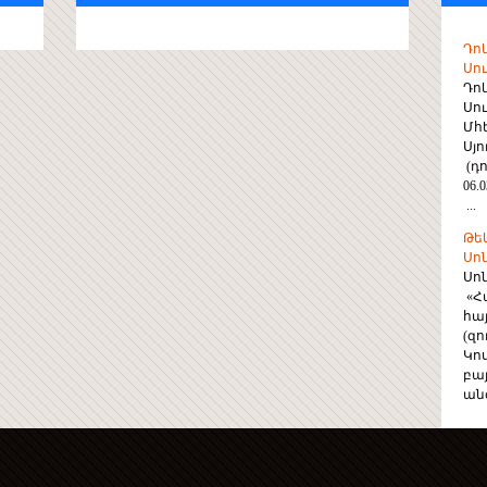
Դո
Սու
Դո
Սու
Մհ
Սյ
(դո
06.0
...
Թե
Սո
Սո
«Հ
հա
(զ
Կո
բա
անգ