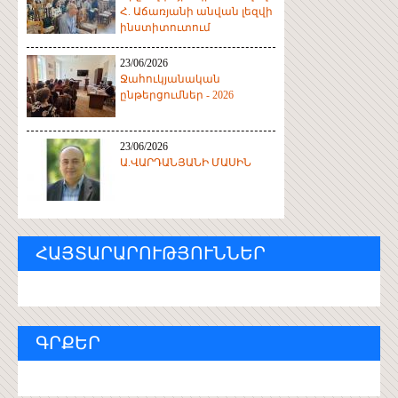
Հ. Աճառյանի անվան լեզվի
ինստիտուտում
23/06/2026
Ջահուկյանական
ընթերցումներ - 2026
23/06/2026
Ա.ՎԱՐԴԱՆՅԱՆԻ ՄԱՍԻՆ
ՀԱՅՏԱՐԱՐՈՒԹՅՈՒՆՆԵՐ
ԳՐՔԵՐ