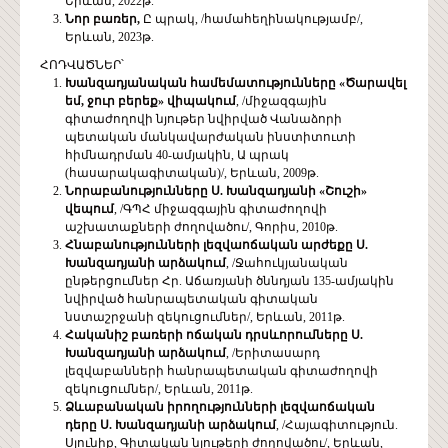
Երևան, 2022թ.
Նոր բառեր,
Ը պրակ, /համահեղինակությամբ/,
Երևան, 2023թ.
ՀՈԴՎԱԾՆԵՐ՝
Խանզադյանական համեմատությունները «Ծարավել
եմ, ջուր բերեք» վիպակում
, /միջազգային
գիտաժողովի նյութեր նվիրված Վանաձորի
պետական մանկավարժական ինստիտուտի
հիմնադրման 40-ամյակին, Ա պրակ
(հասարակագիտական)/, Երևան, 2009թ.
Նորաբանությունները Ս. Խանզադյանի
«
Շուշի
»
վեպում
, /ԳՊՀ միջազգային գիտաժողովի
աշխատաքների ժողովածու/, Գորիս, 2010թ.
Հնաբանությունների լեզվաոճական արժեքը Ս.
Խանզադյանի արձակում
, /Ջահուկյանական
ընթերցումներ Հր. Աճառյանի ծննդյան 135-ամյակին
նվիրված հանրապետական գիտական
նստաշրջանի զեկուցումներ/, Երևան, 2011թ.
Հականիշ բառերի ոճական դրսևորումները Ս.
Խանզադյանի արձակում
, /Երիտասարդ
լեզվաբանների հանրապետական գիտաժողովի
զեկուցումներ/, Երևան, 2011թ.
Ձևաբանական իրողությունների լեզվաոճական
դերը Ս. Խանզադյանի արձակում
, /Հայագիտություն.
Սյունիք, Գիտական նյութերի ժողովածու/, Երևան,