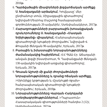
2016թ.
Դարձվածային միավորների լեզվաոճական արժեքը
Ս. Խանզադյանի արձակում
, /Կովկասը՝ մեր
ընդհանուր տուն, Միջազգային գիտաժողով՝
նվիրված Մեսրոպ Մաշտոց համալսարանի
գործունեության 20-ամյանին/, Ստեփանակերտ, 2017թ.
Հարադրությունների
բարբառային
-
խոսակցական
դրսևորումները
Ս
.
Խանզադյանի
«
Մատյան
եղելությանց
»
վիպակում,
/Հանրապետական
գիտաժողովի նյութերի ժողովածու՝ նվիրված Վ.
Քոսյանի ծննդյան 90-ամյակին/, Երևան, 2017թ.
Բառային
և
իմաստային
նորաբանությունները
ժամանակակից
հայերենում
, /ՀՀ ԳԱԱ Հր. Աճառյանի
անվան լեզվի ինստիտուտ, Գ. Ղափանցյանի ծննդյան
130-ամյակին նվիրված առցանց գիտաժողով/,
Երևան, 2017թ.
Գուսան
Աշոտի
մի
քանի
ժողովածուների
նորաբանությունները
և
դրանց
ոճական
արժեքը
,
/«Սյունիքը կրթության և մշակույթի օջախ»
հանրապետական գիտաժողովի նյութերի
ժողովածու/, Երևան, 2019թ.
Նորաբանությունները Վարդան Հակոբյանի
ստեղծագործություններում
, /«Դպրատուն»
Հասարակական գիտությունների հանդես 2 (12)/,
Ստեփանակերտ, 2021թ.