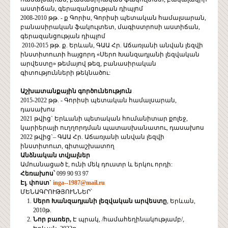
աստիճան, գերազանցության դիպլոմ
2008-2010 թթ. - ք Գորիս, Գորիսի պետական համալսարան,
բանասիրական ֆակուլտետ, մագիստրոսի աստիճան,
գերազանցության դիպլոմ
2010-2015 թթ. ք. Երևան, ԳԱԱ Հր. Աճառյանի անվան լեզվի
ինստիտուտի հայցորդ «Սերո Խանզադյանի լեզվական
արվեստը» թեմայով թեզ, բանասիրական
գիտությունների թեկնածու:
Աշխատանքային գործունեություն
2015-2022 թթ. - Գորիսի պետական համալսարան,
դասախոս
2021 թվից` Երևանի պետական հումանիտար քոլեջ,
կարիերայի ուղղորդման պատասխանատու, դասախոս
2022 թվից`– ԳԱԱ Հր. Աճառյանի անվան լեզվի
ինստիտուտ, գիտաշխատող
Անձնական տվյալներ
Ամուսնացած է, ունի մեկ դուստր և երկու որդի:
Հեռախոս՝
099 90 93 97
Էլ. փոստ`
inga--1987@mail.ru
ՄԵՆԱԳՐՈՒԹՅՈՒՆՆԵՐ՝
Սերո Խանզադյանի լեզվական արվեստը
, Երևան,
2010թ.
Նոր բառեր,
Է պրակ, /համահեղինակությամբ/,