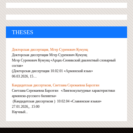
THESES
Докторская диссертация, Мгер Суренович Кумунц
Докторская диссертация Мгер Суренович Кумунц
Мгер Суренович Кумунц «Арцах-Сюникский диалектный словарный
состав»
(Докторская диссертация 10.02.01 «Армянский язык»
06.03.2026, 15....
Кандидатская диссертасия, Светлана Сережаевна Барсегян
Светлана Сережаевна Барсегян «Лингвокультурные характеристики
армянско-русского билингва»
(Кандидатская диссертасия ) 10.02.04 «Славянские языки»
27.01.2026,, .15:00
Научный...