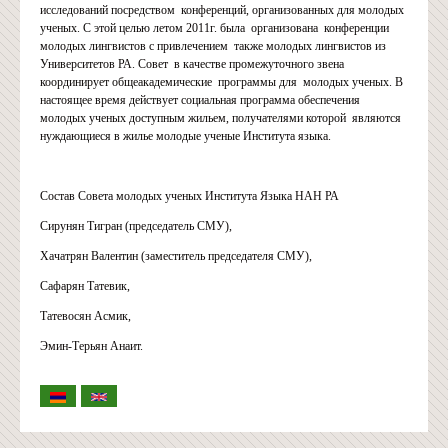
исследований посредством конференций, организованных для молодых
ученых. С этой целью летом 2011г. была организована конференции
молодых лингвистов с привлечением также молодых лингвистов из
Университетов РА. Совет в качестве промежуточного звена
координирует общеакадемические программы для молодых ученых. В
настоящее время действует социальная программа обеспечения
молодых ученых доступным жильем, получателями которой являются
нуждающиеся в жилье молодые ученые Института языка.
Состав Совета молодых ученых Института Языка НАН РА
Сирунян Тигран (председатель СМУ),
Хачатрян Валентин (заместитель председателя СМУ),
Сафарян Татевик,
Татевосян Асмик,
Эмин-Терьян Анаит.