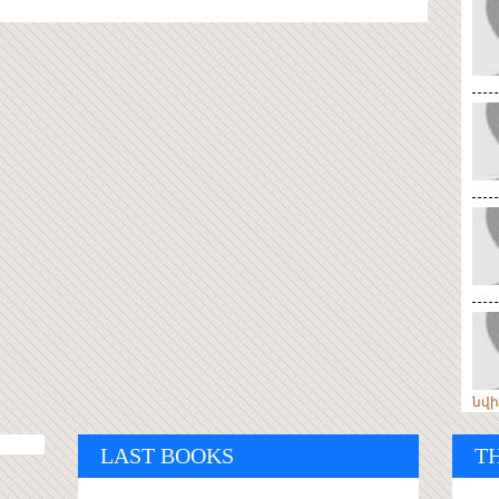
նվ
LAST BOOKS
T