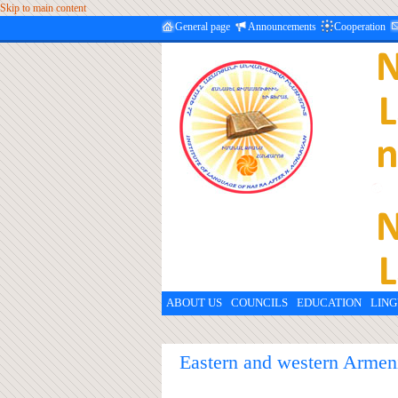
Skip to main content
General page
Announcements
Cooperation
ABOUT US
COUNCILS
EDUCATION
LING
Eastern and western Armen