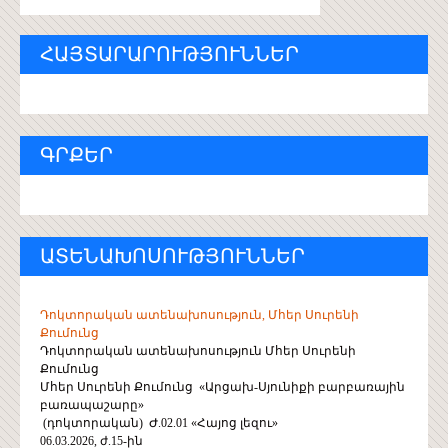
ՀԱՅՏԱՐԱՐՈՒԹՅՈՒՆՆԵՐ
ԳՐՔԵՐ
ԱՏԵՆԱԽՈՍՈՒԹՅՈՒՆՆԵՐ
Դոկտորական ատենախոսություն, Մհեր Սուրենի
Քումունց
Դոկտորական ատենախոսություն Մհեր Սուրենի
Քումունց
Մհեր Սուրենի Քումունց «Արցախ-Սյունիքի բարբառային
բառապաշարը»
(դոկտորական) Ժ.02.01 «Հայոց լեզու»
06.03.2026, ժ.15-ին